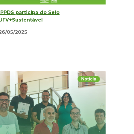
IPPDS
participa do Selo
UFV+Sustentável
2
6
/0
5
/2025