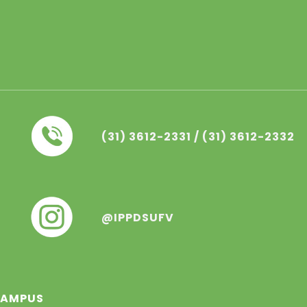
(31) 3612-233
1
/ (31) 3612-233
2
@IPPDSUFV
 CAMPUS