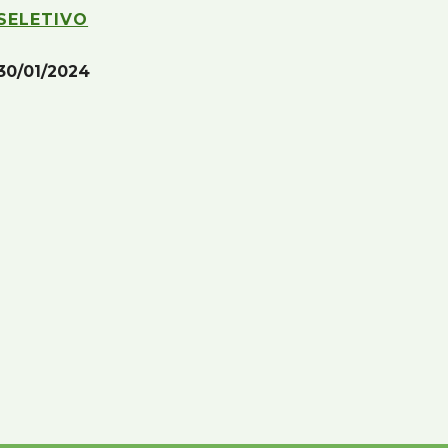
SELETIVO
30
/0
1
/202
4