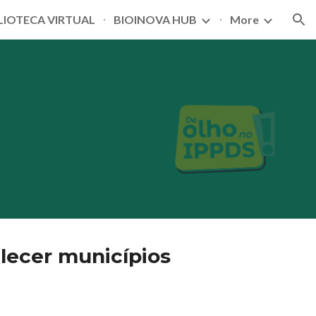
LIOTECA VIRTUAL
BIOINOVA HUB
More
ion
alecer municípios