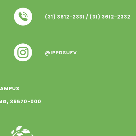
(31) 3612-233
1
/ (31) 3612-233
2
@IPPDSUFV
 CAMPUS
 MG, 36570-000