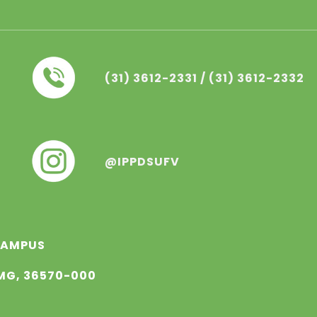
(31) 3612-233
1
/ (31) 3612-233
2
@IPPDSUFV
 CAMPUS
 MG, 36570-000