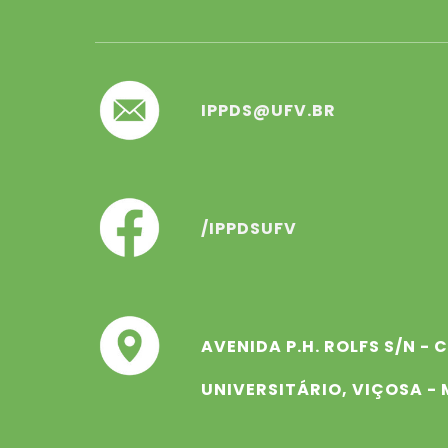
IPPDS@UFV.BR
/IPPDSUFV
AVENIDA P.H. ROLFS S/N -
UNIVERSITÁRIO, VIÇOSA -