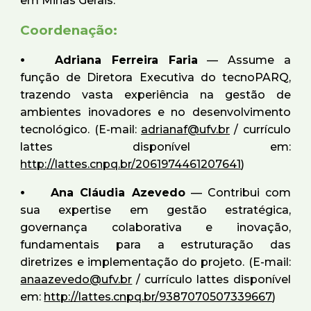
em Minas Gerais.
Coordenação:
⦁
Adriana Ferreira Faria
— Assume a
função de Diretora Executiva do tecnoPARQ,
trazendo vasta experiência na gestão de
ambientes inovadores e no desenvolvimento
tecnológico. (E-mail:
adrianaf@ufv.br
/ currículo
lattes disponível em:
http://lattes.cnpq.br/2061974461207641
)
⦁
Ana Cláudia Azevedo
— Contribui com
sua expertise em gestão estratégica,
governança colaborativa e inovação,
fundamentais para a estruturação das
diretrizes e implementação do projeto. (E-mail:
anaazevedo@ufv.br
/ currículo lattes disponível
em:
http://lattes.cnpq.br/9387070507339667
)