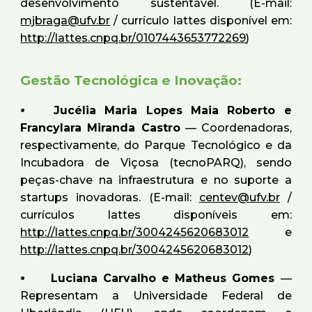
desenvolvimento sustentável. (E-mail:
mjbraga@ufv.br
/ currículo lattes disponível em:
http://lattes.cnpq.br/0107443653772269
)
Gestão Tecnológica e Inovação:
⦁
Jucélia Maria Lopes Maia Roberto e
Francylara Miranda Castro
— Coordenadoras,
respectivamente, do Parque Tecnológico e da
Incubadora de Viçosa (tecnoPARQ), sendo
peças-chave na infraestrutura e no suporte a
startups inovadoras. (E-mail:
centev@ufv.br
/
currículos lattes disponíveis em:
http://lattes.cnpq.br/3004245620683012
e
http://lattes.cnpq.br/3004245620683012
)
⦁
Luciana Carvalho e Matheus Gomes
—
Representam a Universidade Federal de