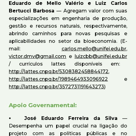
Eduardo de Mello Valério e Luiz Carlos
Bertucci Barbosa
— Agregam valor com suas
especializações em engenharia de produção,
gestão e recursos naturais, respectivamente,
abrindo caminhos para novas pesquisas e
aplicabilidades no setor da bioeconomia. (E-
mail:
carlos.mello@unifei.edu.br
,
victor.dmv@gmail.com
e
luizcbb@unifei.edu.br
/ currículos lattes disponíveis em:
http://lattes.cnpq.br/5308382458844172
,
http://lattes.cnpq.br/1989464933096922
e
http://lattes.cnpq.br/3572731191643273
)
Apoio Governamental:
⦁
José Eduardo Ferreira da Silva
—
Desempenha um papel crucial na ligação do
projeto com as políticas públicas e no